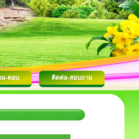
าม-ตอบ
ติดต่อ-สอบถาม