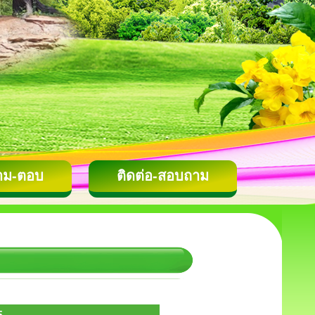
าม-ตอบ
ติดต่อ-สอบถาม