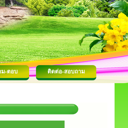
าม-ตอบ
ติดต่อ-สอบถาม